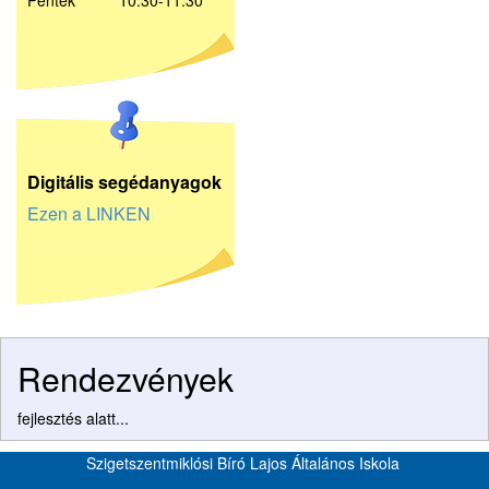
Péntek 10:30-11:30
D
igitális segédanyagok
Ezen a LINKEN
Rendezvények
fejlesztés alatt...
Szigetszentmiklósi Bíró Lajos Általános Iskola