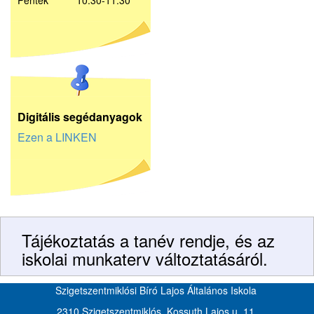
Péntek 10:30-11:30
D
igitális segédanyagok
Ezen a LINKEN
Tájékoztatás a tanév rendje, és az
iskolai munkaterv változtatásáról.
Szigetszentmiklósi Bíró Lajos Általános Iskola
2310 Szigetszentmiklós, Kossuth Lajos u. 11.