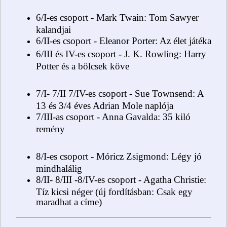
6/I-es csoport - Mark Twain: Tom Sawyer
kalandjai
6/II-es csoport - Eleanor Porter: Az élet játéka
6/III és IV-es csoport - J. K. Rowling: Harry
Potter és a bölcsek köve
7/I- 7/II 7/IV-es csoport - Sue Townsend: A
13 és 3/4 éves Adrian Mole naplója
7/III-as csoport - Anna Gavalda: 35 kiló
remény
8/I-es csoport - Móricz Zsigmond: Légy jó
mindhalálig
8/II- 8/III -8/IV-es csoport - Agatha Christie:
Tíz kicsi néger (új fordításban: Csak egy
maradhat a címe)