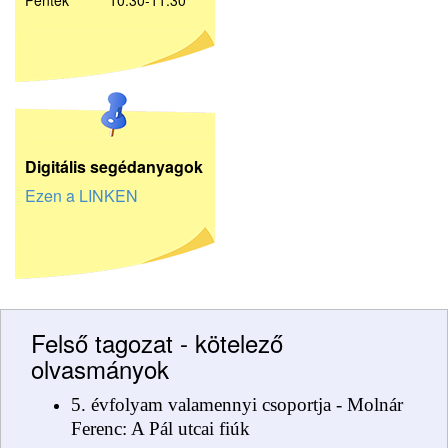
Péntek 10:30-11:30
D
igitális segédanyagok
Ezen a LINKEN
Felső tagozat - kötelező
olvasmányok
5. évfolyam valamennyi csoportja - Molnár
Ferenc: A Pál utcai fiúk